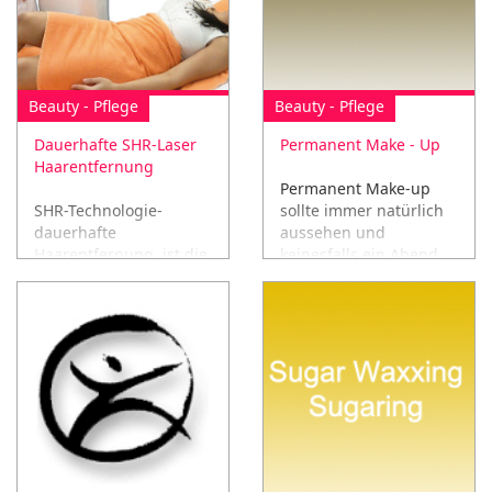
Beauty - Pflege
Beauty - Pflege
Dauerhafte SHR-Laser
Permanent Make - Up
Haarentfernung
Permanent Make-up
SHR-Technologie-
sollte immer natürlich
dauerhafte
aussehen und
Haarentfernung, ist die
keinesfalls ein Abend
weltweit beliebtesten
Make-up ersetzten.
und am weitesten
verbreiteten Methode
der Laser-Haar
Entfernung.