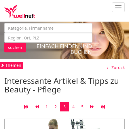
Navig
EINFACH FINDEN UND
suchen
BUCHEN
Themen
← Zurück
Interessante Artikel & Tipps zu
Beauty - Pflege
1
2
3
4
5