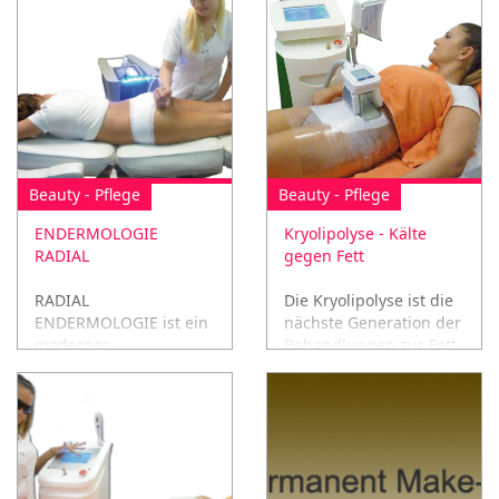
Beauty - Pflege
Beauty - Pflege
ENDERMOLOGIE
Kryolipolyse - Kälte
RADIAL
gegen Fett
RADIAL
Die Kryolipolyse ist die
ENDERMOLOGIE ist ein
nächste Generation der
modernes
Behandlungen zur Fett
Kombinationsgerät für
Reduktion -
Bodyshaping und
Kältebehandlung
Cellulite-Behandlungen
auf der Basis der neuen
RADIAL Technologie.