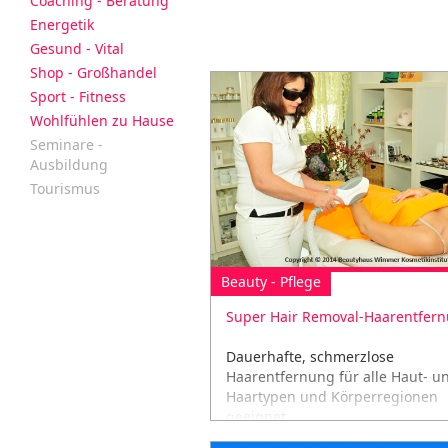
Coaching - Beratung
Energetik
Gesund - Vital
Shop - Großhandel
Sport - Fitness
Wohlfühlen zu Hause
Seminare -
Ausbildung
Tourismus
Beauty - Pflege
Super Hair Removal-Haarentfer
Dauerhafte, schmerzlose
Haarentfernung für alle Haut- u
Haartypen und Körperregionen
geeignet