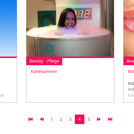
Beauty - Pflege
Bea
Kältekammer
Bo
In
mi
nd
hä
Pr
1
2
3
4
5