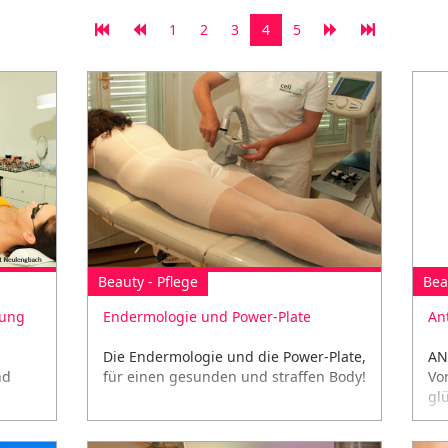
1
2
3
4
5
Beauty - Pflege
Bea
nung
Endermologie und Power-Plate
An
Die Endermologie und die Power-Plate,
AN
nd
für einen gesunden und straffen Body!
Vo
glü