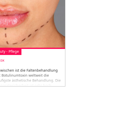
uty - Pflege
tox
zwischen ist die Faltenbehandlung
t Botulinumtoxin weltweit die
ufigste ästhetische Behandlung. Die
äparatesicherheit ist sehr hoch.