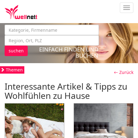
Navig
EINFACH FINDEN UND
suchen
BUCHEN
Themen
← Zurück
Interessante Artikel & Tipps zu
Wohlfühlen zu Hause