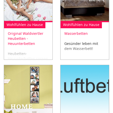
Wohlfühlen zu Hause
Wohlfühlen zu Hause
Original Waldviertler
Wasserbetten
Heubetten -
Heuunterbetten
Gesünder leben mit
dem Wasserbett!
Heubetten-
Heuunterbetten sorgen
für einen tiefen
erholsamen Schlaf
sowie Linderung bei:
Schlafstörungen,
Kopfschmerzen, uvm...