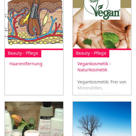
Beauty - Pflege
Beauty - Pflege
Haarentfernung
Vegankosmetik -
Naturkosmetik
Vegankosmetik: Frei von
Mineralölen,
Parabenen, Silikonen
und Paraffinen!