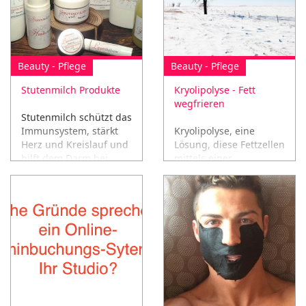
Beauty - Pflege
Beauty - Pflege
Stutenmilch Produkte
Kryolipolyse - Fett
wegfrieren
Stutenmilch schützt das
Immunsystem, stärkt
Kryolipolyse, eine
Herz und Kreislauf und
Lösung, diese Fettzellen
hilft dem Darm bei
mittels einer
seiner Arbeit!
Kältetechnik einfach
wegfrieren!