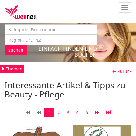
Navig
EINFACH FINDEN UND
suchen
BUCHEN
Themen
← Zurück
Interessante Artikel & Tipps zu
Beauty - Pflege
1
2
3
4
5