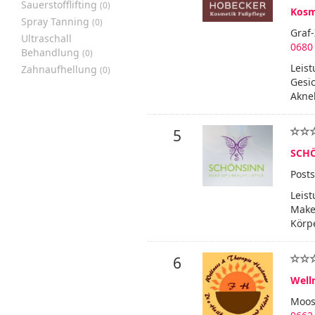
Sauerstofflifting
(0)
Kosm
Spray Tanning
(0)
Graf-
Ultraschall
0680
Behandlung
(0)
Leis
Zahnaufhellung
(0)
Gesi
Akne
5
SCHÖ
Posts
Leis
Make
Körp
6
Well
Moos