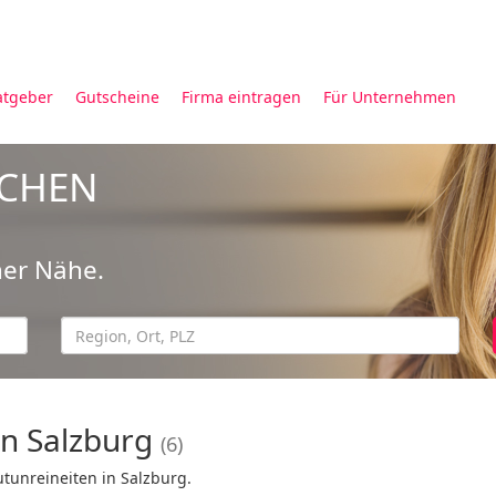
atgeber
Gutscheine
Firma eintragen
Für Unternehmen
UCHEN
ner Nähe.
n Salzburg
(6)
tunreineiten in Salzburg.