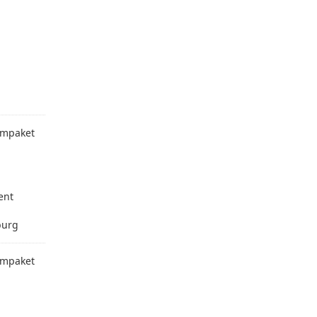
mpaket
ent
burg
mpaket