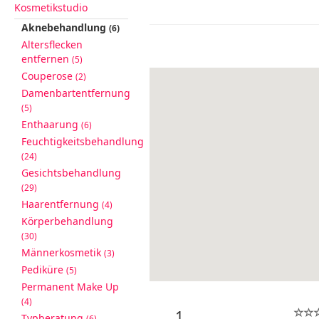
Kosmetikstudio
Aknebehandlung
(6)
Altersflecken
entfernen
(5)
Couperose
(2)
Damenbartentfernung
(5)
Enthaarung
(6)
Feuchtigkeitsbehandlung
(24)
Gesichtsbehandlung
(29)
Haarentfernung
(4)
Körperbehandlung
(30)
Männerkosmetik
(3)
Pediküre
(5)
Permanent Make Up
(4)
1
Typberatung
(6)