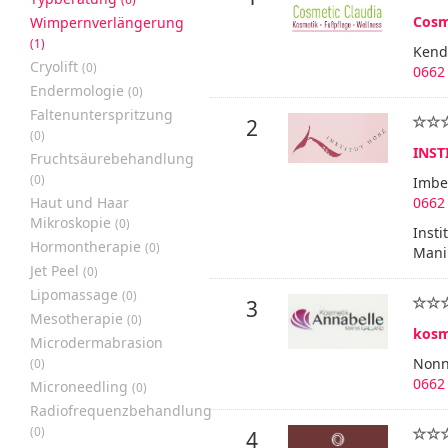
Cosm
Wimpernverlängerung
(1)
Kendl
Cryolift
(0)
0662
Endermologie
(0)
Faltenunterspritzung
2
(0)
INST
Fruchtsäurebehandlung
(0)
Imbe
Haut und Haar
0662
Mikroskopie
(0)
Insti
Hormontherapie
(0)
Mani
Jet Peel
(0)
Lipomassage
(0)
3
Mesotherapie
(0)
kosm
Microdermabrasion
Nonn
(0)
0662 
Microneedling
(0)
Radiofrequenzbehandlung
(0)
4