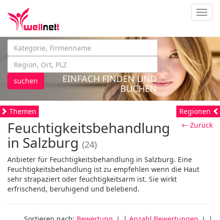
Navig
EINFACH FINDEN UND
suchen
BUCHEN
Themen
Regionen
Feuchtigkeitsbehandlung
← Zurück
in Salzburg
(24)
Anbieter für Feuchtigkeitsbehandlung in Salzburg. Eine
Feuchtigkeitsbehandlung ist zu empfehlen wenn die Haut
sehr strapaziert oder feuchtigkeitsarm ist. Sie wirkt
erfrischend, beruhigend und belebend.
Sortieren nach:
Bewertung
↓ |
Anzahl Bewertungen
↓ |