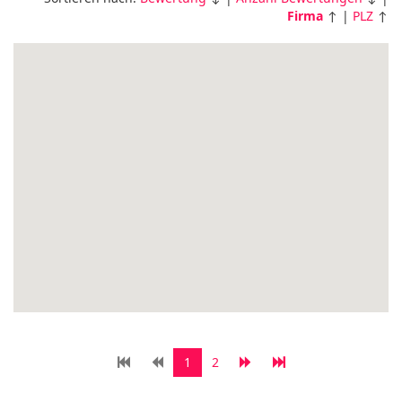
Firma
↑ |
PLZ
↑
1
2