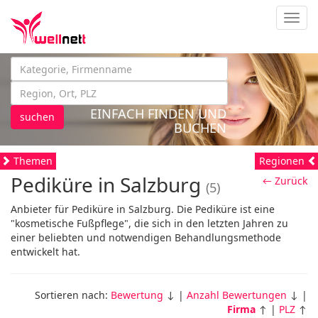
Navig
EINFACH FINDEN UND
suchen
BUCHEN
Themen
Regionen
Pediküre in Salzburg
← Zurück
(5)
Anbieter für Pediküre in Salzburg. Die Pediküre ist eine
"kosmetische Fußpflege", die sich in den letzten Jahren zu
einer beliebten und notwendigen Behandlungsmethode
entwickelt hat.
Sortieren nach:
Bewertung
↓ |
Anzahl Bewertungen
↓ |
Firma
↑ |
PLZ
↑