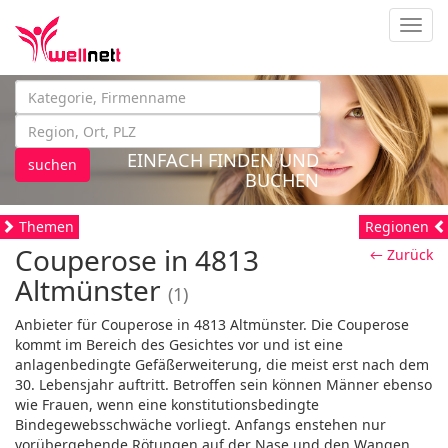
Navig
EINFACH FINDEN UND
suchen
BUCHEN
Themen
Regionen
Couperose in 4813
← Zurück
Altmünster
(1)
Anbieter für Couperose in 4813 Altmünster. Die Couperose
kommt im Bereich des Gesichtes vor und ist eine
anlagenbedingte Gefäßerweiterung, die meist erst nach dem
30. Lebensjahr auftritt. Betroffen sein können Männer ebenso
wie Frauen, wenn eine konstitutionsbedingte
Bindegewebsschwäche vorliegt. Anfangs enstehen nur
vorübergehende Rötungen auf der Nase und den Wangen,