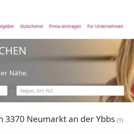
atgeber
Gutscheine
Firma eintragen
Für Unternehmen
UCHEN
ner Nähe.
n 3370 Neumarkt an der Ybbs
(1)