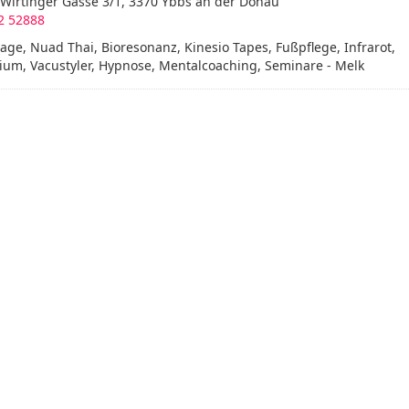
 Wirtinger Gasse 3/1, 3370 Ybbs an der Donau
2 52888
ge, Nuad Thai, Bioresonanz, Kinesio Tapes, Fußpflege, Infrarot,
ium, Vacustyler, Hypnose, Mentalcoaching, Seminare - Melk