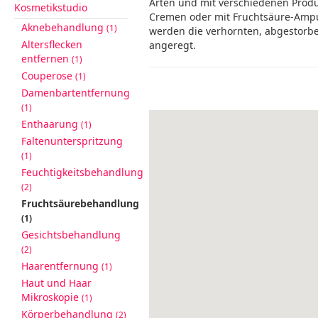
Arten und mit verschiedenen Produ
Kosmetikstudio
Cremen oder mit Fruchtsäure-Ampu
Aknebehandlung
(1)
werden die verhornten, abgestorbe
Altersflecken
angeregt.
entfernen
(1)
Couperose
(1)
Damenbartentfernung
(1)
Enthaarung
(1)
Faltenunterspritzung
(1)
Feuchtigkeitsbehandlung
(2)
Fruchtsäurebehandlung
(1)
Gesichtsbehandlung
(2)
Haarentfernung
(1)
Haut und Haar
Mikroskopie
(1)
Körperbehandlung
(2)