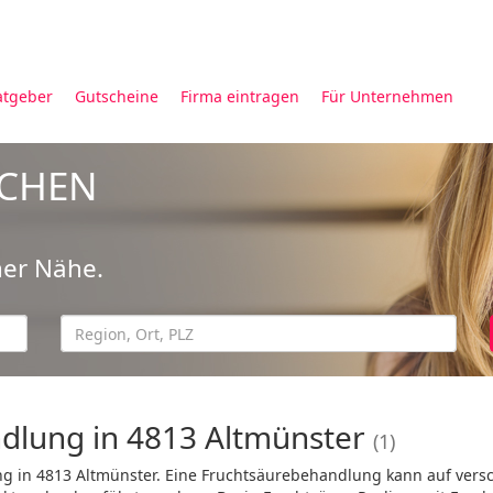
atgeber
Gutscheine
Firma eintragen
Für Unternehmen
UCHEN
ner Nähe.
dlung in 4813 Altmünster
(1)
g in 4813 Altmünster
. Eine Fruchtsäurebehandlung kann auf vers