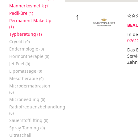
Männerkosmetik
(1)
Pediküre
(1)
1
Permanent Make Up
BEAU
(1)
Typberatung
In d
(1)
0761
Cryolift
(0)
Endermologie
(0)
Das 
Serv
Hormontherapie
(0)
Zahnb
Jet Peel
(0)
Lipomassage
(0)
Mesotherapie
(0)
Microdermabrasion
(0)
Microneedling
(0)
Radiofrequenzbehandlung
(0)
Sauerstofflifting
(0)
Spray Tanning
(0)
Ultraschall