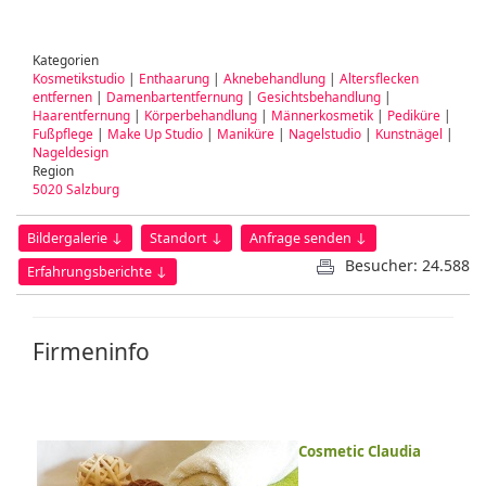
Kategorien
Kosmetikstudio
|
Enthaarung
|
Aknebehandlung
|
Altersflecken
entfernen
|
Damenbartentfernung
|
Gesichtsbehandlung
|
Haarentfernung
|
Körperbehandlung
|
Männerkosmetik
|
Pediküre
|
Fußpflege
|
Make Up Studio
|
Maniküre
|
Nagelstudio
|
Kunstnägel
|
Nageldesign
Region
5020 Salzburg
Bildergalerie ↓
Standort ↓
Anfrage senden ↓
Besucher: 24.588
Erfahrungsberichte ↓
Firmeninfo
Cosmetic Claudia