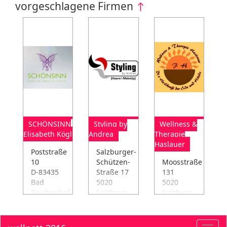
vorgeschlagene Firmen
↑
SCHÖNSINN
Styling by
Wellness &
Elisabeth Kögl
Andrea
Therapie
Haslauer
Poststraße
Salzburger-
10
Schützen-
Moosstraße
D-83435
Straße 17
131
Bad
5020
5020
Reichenhall
Salzburg
Salzburg
Leistungen:
Leistungen:
Leistungen:
Kosmetikstudio,
Friseur
Kosmetikstudio,