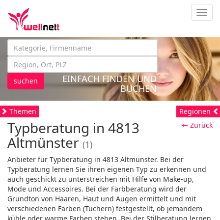
Navig
EINFACH FINDEN UND
suchen
BUCHEN
Themen
Regionen
Typberatung in 4813
← Zurück
Altmünster
(1)
Anbieter für Typberatung in 4813 Altmünster. Bei der
Typberatung lernen Sie ihren eigenen Typ zu erkennen und
auch geschickt zu unterstreichen mit Hilfe von Make-up,
Mode und Accessoires. Bei der Farbberatung wird der
Grundton von Haaren, Haut und Augen ermittelt und mit
verschiedenen Farben (Tüchern) festgestellt, ob jemandem
kühle oder warme Farben stehen. Bei der Stilberatung lernen