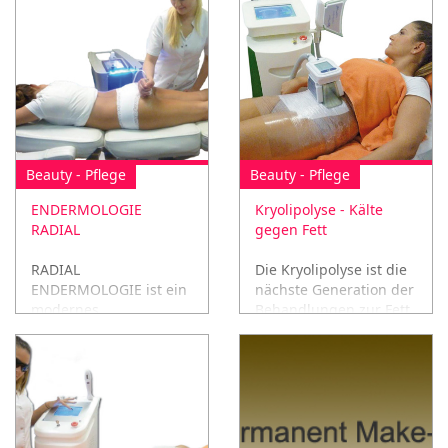
Beauty - Pflege
Beauty - Pflege
ENDERMOLOGIE
Kryolipolyse - Kälte
RADIAL
gegen Fett
RADIAL
Die Kryolipolyse ist die
ENDERMOLOGIE ist ein
nächste Generation der
modernes
Behandlungen zur Fett
Kombinationsgerät für
Reduktion -
Bodyshaping und
Kältebehandlung
Cellulite-Behandlungen
auf der Basis der neuen
RADIAL Technologie.