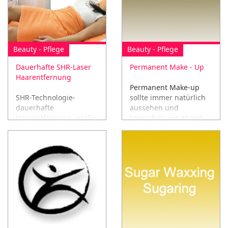
Beauty - Pflege
Beauty - Pflege
Dauerhafte SHR-Laser
Permanent Make - Up
Haarentfernung
Permanent Make-up
SHR-Technologie-
sollte immer natürlich
dauerhafte
aussehen und
Haarentfernung, ist die
keinesfalls ein Abend
weltweit beliebtesten
Make-up ersetzten.
und am weitesten
verbreiteten Methode
der Laser-Haar
Entfernung.