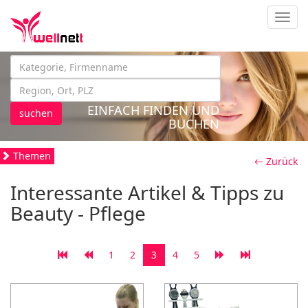
Navig
EINFACH FINDEN UND
suchen
BUCHEN
Themen
← Zurück
Interessante Artikel & Tipps zu
Beauty - Pflege
1
2
3
4
5