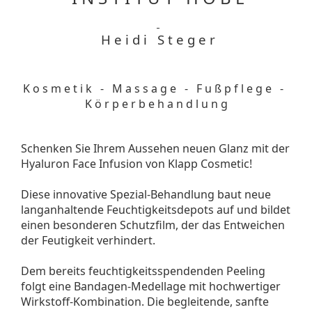
H e i d i S t e g e r
K o s m e t i k - M a s s a g e - F u ß p f l e g e -
K ö r p e r b e h a n d l u n g
Schenken Sie Ihrem Aussehen neuen Glanz mit der
Hyaluron Face Infusion von Klapp Cosmetic!
Diese innovative Spezial-Behandlung baut neue
langanhaltende Feuchtigkeitsdepots auf und bildet
einen besonderen Schutzfilm, der das Entweichen
der Feutigkeit verhindert.
Dem bereits feuchtigkeitsspendenden Peeling
folgt eine Bandagen-Medellage mit hochwertiger
Wirkstoff-Kombination. Die begleitende, sanfte