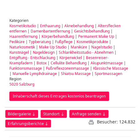
Kategorien
Kosmetikstudio
|
Enthaarung
|
Aknebehandlung
|
Altersflecken
entfernen
|
Damenbartentfernung
|
Gesichtsbehandlung
|
Haarentfernung
|
Körperbehandlung
|
Permanent Make Up
|
Pediküre
|
Typberatung
|
Fußpflege
|
Kosmetikprodukte
|
Naturkosmetik
|
Make Up Studio
|
Maniküre
|
Nagelstudio
|
Kunstnägel
|
Nageldesign
|
Schlankheitsstudio - Abnehmen
|
Entgiftung - Entschlackung
|
Körperwickel
|
Besenreiser-
Krampfadern
|
Botox
|
Cellulite Behandlung
|
Akupunktmassage
|
Funktionsmassage
|
Fußreflexzonenmassage
|
Klassische Massage
|
Manuelle Lymphdrainage
|
Shiatsu Massage
|
Sportmassagen
Region
5020 Salzburg
Inhaberschaft dieses Eintrages kostenlos beantragen
Bildergalerie ↓
Standort ↓
Anfrage senden ↓
Besucher: 124.832
Erfahrungsberichte ↓