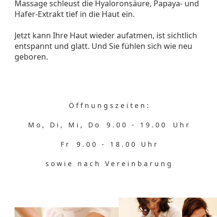
Massage schleust die Hyaloronsäure, Papaya- und
Hafer-Extrakt tief in die Haut ein.
Jetzt kann Ihre Haut wieder aufatmen, ist sichtlich
entspannt und glatt. Und Sie fühlen sich wie neu
geboren.
Ö f f n u n g s z e i t e n :
M o , D i , M i , D o 9 . 0 0 - 1 9 . 0 0 U h r
F r 9 . 0 0 - 1 8 . 0 0 U h r
s o w i e n a c h V e r e i n b a r u n g