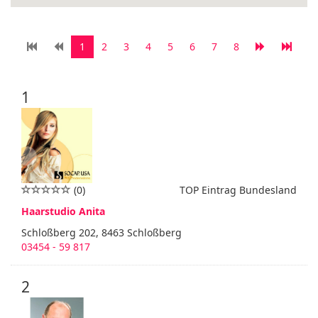
1
2
3
4
5
6
7
8
1
(0)
TOP Eintrag Bundesland
Haarstudio Anita
Schloßberg 202, 8463 Schloßberg
03454 - 59 817
2