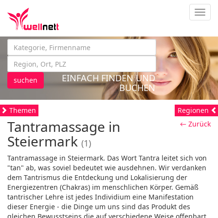
Navig
EINFACH FINDEN UND
suchen
BUCHEN
Themen
Regionen
Tantramassage in
← Zurück
Steiermark
(1)
Tantramassage in Steiermark. Das Wort Tantra leitet sich von
"tan" ab, was soviel bedeutet wie ausdehnen. Wir verdanken
dem Tantrismus die Entdeckung und Lokalisierung der
Energiezentren (Chakras) im menschlichen Körper. Gemäß
tantrischer Lehre ist jedes Individium eine Manifestation
dieser Energie - die Dinge um uns sind das Produkt des
gleichen Bewusstseins die auf verschiedene Weise offenbart